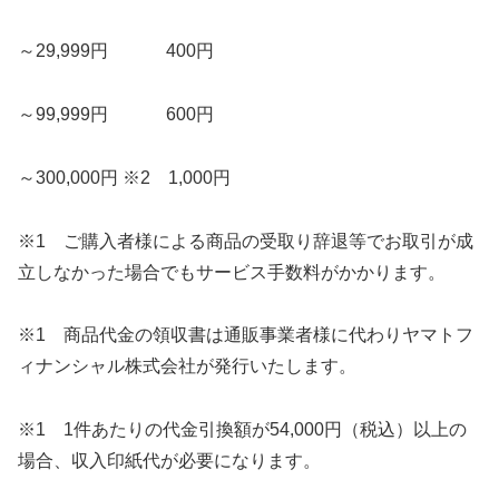
～
29
,
999
円
400
円
～
99
,
999
円
600
円
～
300
,
000
円
※
2
1
,
000
円
※
1
ご購入者様による商品の受取り辞退等でお取引が成
立しなかった場合でもサービス手数料がかかります。
※
1
商品代金の領収書は通販事業者様に代わりヤマトフ
ィナンシャル株式会社が発行いたします。
※
1
1
件あたりの代金引換額が
54
,
000
円（税込）以上の
場合、収入印紙代が必要になります。