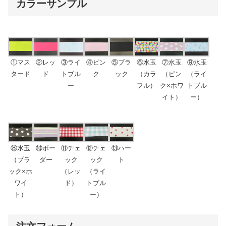
カラーサンプル
①マス
②レッ
③ライ
④ピン
⑤ブラ
⑥水玉
⑦水玉
⑨水玉
タード
ド
トブル
ク
ック
（カラ
（ピン
（ライ
ー
フル）
ク×ホワ
トブル
イト）
ー）
⑧水玉
⑩ボー
⑪チェ
⑫チェ
⑬ハー
（ブラ
ダー
ック
ック
ト
ック×ホ
（レッ
（ライ
ワイ
ド）
トブル
ト）
ー）