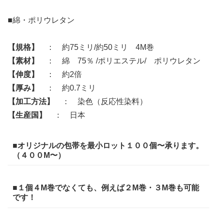
■綿・ポリウレタン
【規格】
： 約75ミリ/約50ミリ 4M巻
【素材】
： 綿 75％ /ポリエステル/ ポリウレタン
【伸度】
： 約2倍
【厚み】
： 約0.7ミリ
【加工方法】
： 染色（反応性染料）
【生産国】
： 日本
■オリジナルの包帯を最小ロット１００個〜承ります。
（４００M〜）
■１個４M巻でなくても、例えば２M巻・３M巻も可能
です！