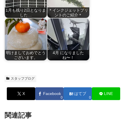
1月も残り2日となりま
＊インクジェットプリ
した…
ントのご紹介＊
明けましておめでとう
4月 になりました
ございます。
ね〜！
スタッフブログ
X
Facebook
はてブ
LINE
0
0
関連記事