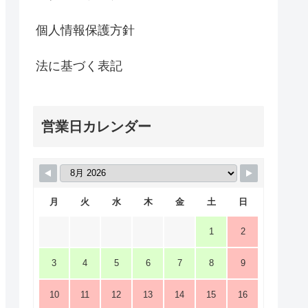
個人情報保護方針
法に基づく表記
営業日カレンダー
月
火
水
木
金
土
日
1
2
3
4
5
6
7
8
9
10
11
12
13
14
15
16