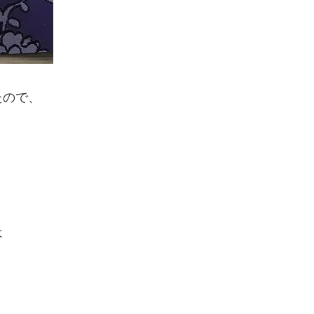
たので、
は