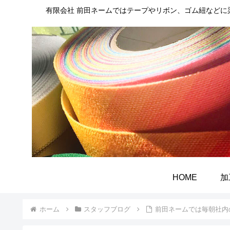
有限会社 前田ネームではテープやリボン、ゴム紐など
HOME
加
ホーム
スタッフブログ
前田ネームでは毎朝社内