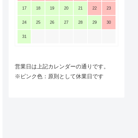
17
18
19
20
21
22
23
24
25
26
27
28
29
30
31
営業日は上記カレンダーの通りです。
※ピンク色：原則として休業日です