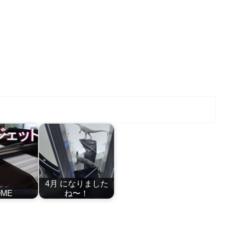
。
4月 になりました
OME
ね〜！